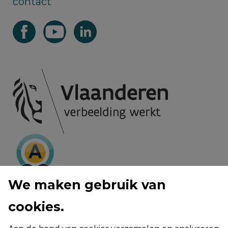
contact
We maken gebruik van
cookies.
privacy voorwaarden
cookie policy
toegankelijkheid van deze webiste