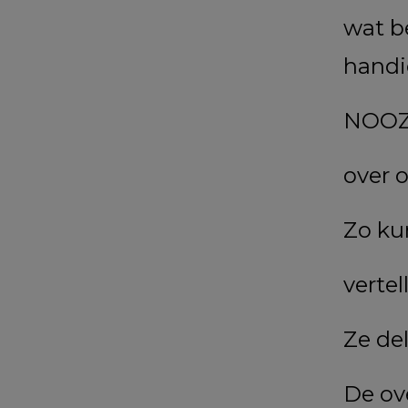
wat be
handi
NOOZO
over 
Zo ku
vertel
Ze de
De ove