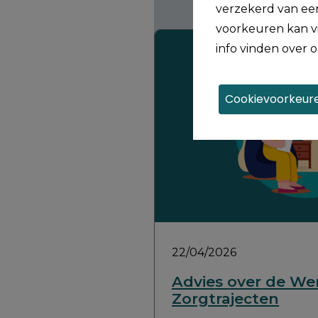
verzekerd van een
voorkeuren kan vi
info vinden over o
Cookievoorkeure
22/04/2026
Advies over de We
Zorgtrajecten