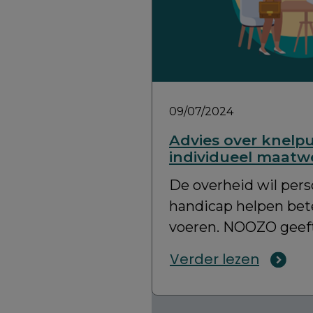
09/07/2024
Advies over knelpu
individueel maatw
De overheid wil per
handicap helpen bete
voeren. NOOZO geeft
Verder lezen