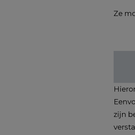
Ze mo
Hieron
Eenvo
zijn 
verst