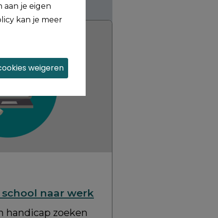
 aan je eigen
licy kan je meer
 cookies weigeren
 school naar werk
n handicap zoeken