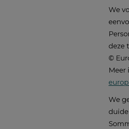
We vo
eenvo
Perso
deze t
© Eur
Meer 
europ
We ge
duide
Sommi