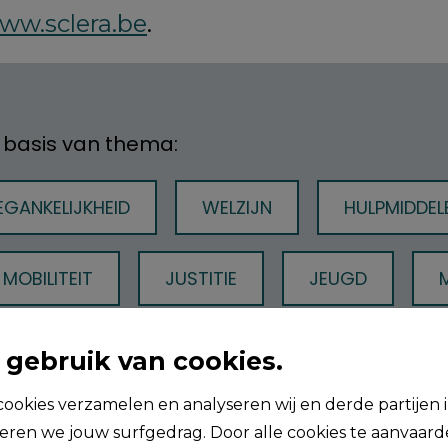
ww.sclera.be
.
p basis van thema:
GANKELIJKHEID
WELZIJN
HULPMIDDEL
MOBILITEIT
JUSTITIE
JEUGD
GROTING
COVID-19
MOBILITEIT
gebruik van cookies.
ookies verzamelen en analyseren wij en derde partijen i
ren we jouw surfgedrag. Door alle cookies te aanvaard