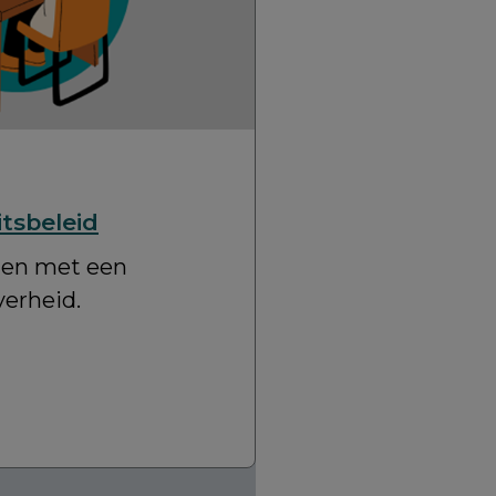
itsbeleid
nen met een
verheid.