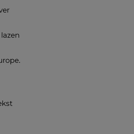
ver
 lazen
urope.
ekst