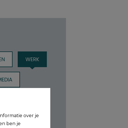
EN
WERK
MEDIA
GELIJKE KANSEN
nformatie over je
en ben je