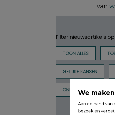
van
w
Filter nieuwsartikels o
TOON ALLES
TOE
GELIJKE KANSEN
ONDERWIJS
BE
We maken 
Aan de hand van c
bezoek en verbete