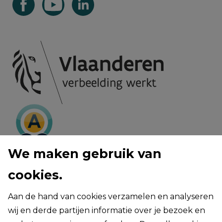
We maken gebruik van
cookies.
privacy voorwaarden
cookie policy
toegankelijkheid van deze webiste
Aan de hand van cookies verzamelen en analyseren
cookie settings
wij en derde partijen informatie over je bezoek en
website created by digicreate.be