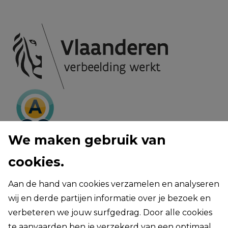
We maken gebruik van
cookies.
privacy voorwaarden
cookie policy
toegankelijkheid van deze webiste
Aan de hand van cookies verzamelen en analyseren
cookie settings
wij en derde partijen informatie over je bezoek en
website created by digicreate.be
verbeteren we jouw surfgedrag. Door alle cookies
te aanvaarden ben je verzekerd van een optimaal
Deze website is beschermd door reCAPTCHA. Het