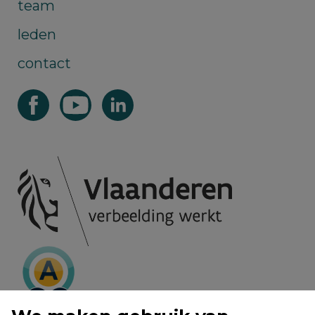
team
leden
contact