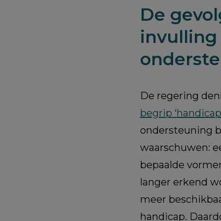
De gevol
invullin
onderst
De regering den
begrip ‘handicap
ondersteuning b
waarschuwen: ee
bepaalde vormen
langer erkend wo
meer beschikbaa
handicap. Daar