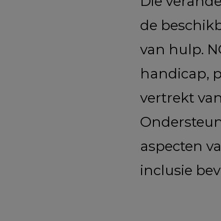
Die verand
de beschikb
van hulp. 
handicap, p
vertrekt va
Ondersteun
aspecten v
inclusie be