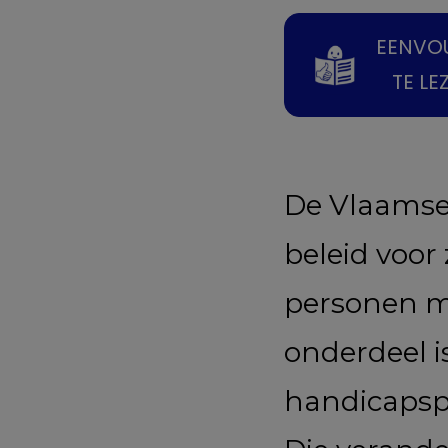
EENVO
TE LE
De Vlaamse
beleid voor
personen m
onderdeel 
handicapspe