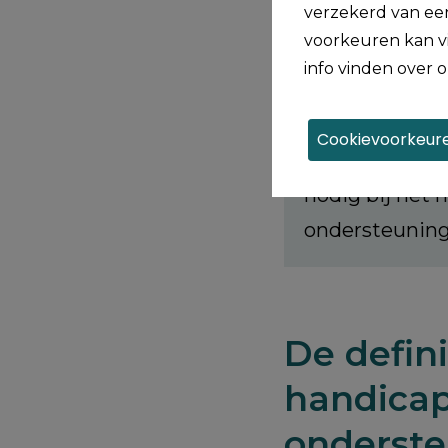
verzekerd van een
"Mijn zorgnoo
voorkeuren kan vi
ik ondersteuni
info vinden over o
toen ik aan he
werkvloer. Zo 
Cookievoorkeure
Toen ik alleen
nodig bij het 
ondersteuning b
De defini
handicap
onderst