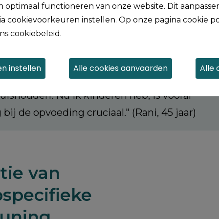
 optimaal functioneren van onze website. Dit aanpassen
d verandert met mij mee. Op school kreeg
a cookievoorkeuren instellen. Op onze pagina cookie po
ng. Zo kon ik meedoen in de klas. Later
ns cookiebeleid.
t werk ging, had ik nood aan coaching op de
lukte het om mijn taken goed uit te voeren.
n instellen
Alle
 ging wonen, had ik vooral praktische hulp
huishouden. Nu ik kinderen heb, is vooral
ij de opvoeding cruciaal." (Rani, 45 jaar)
tie van
specifieke
euning